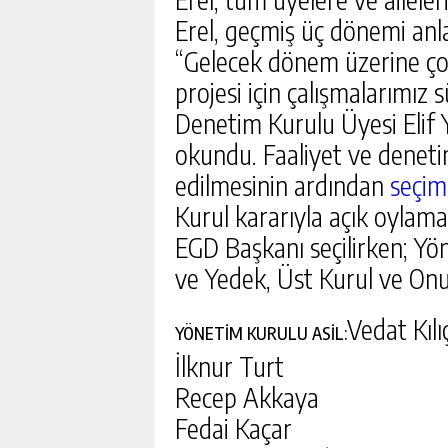
Erel, geçmiş üç dönemi anla
“Gelecek dönem üzerine çok
projesi için çalışmalarımız
Denetim Kurulu Üyesi Elif 
okundu. Faaliyet ve denetim
edilmesinin ardından
seçim
Kurul kararıyla açık oylama
EGD Başkanı seçilirken; Yö
ve Yedek, Üst Kurul ve Onu
Vedat Kılı
YÖNETİM KURULU ASİL:
İlknur Turt
Recep Akkaya
Fedai Kaçar