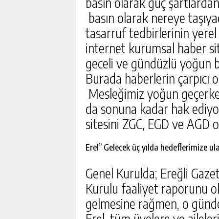
basın olarak güç şartlardan
basın olarak nereye taşıyac
tasarruf tedbirlerinin yere
internet kurumsal haber sit
geceli ve gündüzlü yoğun b
Burada haberlerin çarpıcı 
Mesleğimiz yoğun geçerken 
da sonuna kadar hak ediyoru
sitesini ZGC, EGD ve AGD o
Erel’’ Gelecek üç yılda hedeflerimize ul
Genel Kurulda; Ereğli Gaze
Kurulu faaliyet raporunu 
gelmesine rağmen, o günde
Erel, tüm üyelere ve ailele