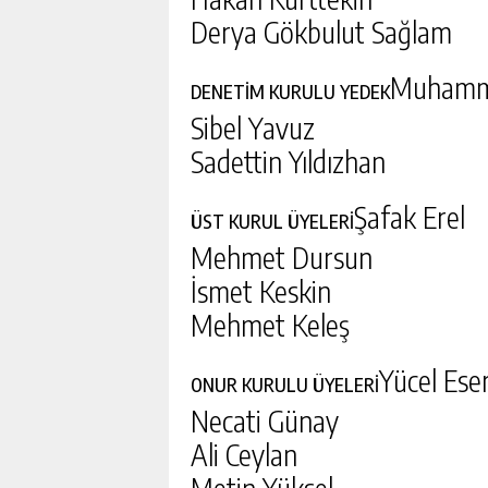
Derya Gökbulut Sağlam
Muhamm
DENETİM KURULU YEDEK
Sibel Yavuz
Sadettin Yıldızhan
Şafak Erel
ÜST KURUL ÜYELERİ
Mehmet Dursun
İsmet Keskin
Mehmet Keleş
Yücel Ese
ONUR KURULU ÜYELERİ
Necati Günay
Ali Ceylan