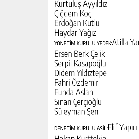
Kurtuluş Ayyıldız
Çiğdem Koç
Erdoğan Kutlu
Haydar Yağız
Atilla Y
YÖNETİM KURULU YEDEK:
Ersen Berk Çelik
Serpil Kasapoğlu
Didem Yıldıztepe
Fahri Özdemir
Funda Aslan
Sinan Çerçioğlu
Süleyman Şen
Elif Yapıcı
DENETİM KURULU ASİL:
Hakan Kurttekin