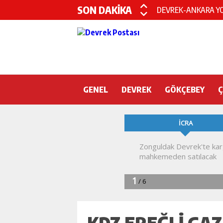
SON DAKİKA
DEVREK-ANKARA YO
GENEL
DEVREK
GÖKÇEBEY
KDZ EREĞLI GA