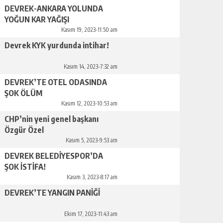
DEVREK-ANKARA YOLUNDA
YOĞUN KAR YAĞIŞI
Kasım 19, 2023-11:50 am
Devrek KYK yurdunda intihar!
Kasım 14, 2023-7:32 am
DEVREK’TE OTEL ODASINDA
ŞOK ÖLÜM
Kasım 12, 2023-10:53 am
CHP’nin yeni genel başkanı
Özgür Özel
Kasım 5, 2023-9:53 am
DEVREK BELEDİYESPOR’DA
ŞOK İSTİFA!
Kasım 3, 2023-8:17 am
DEVREK’TE YANGIN PANİĞİ
Ekim 17, 2023-11:43 am