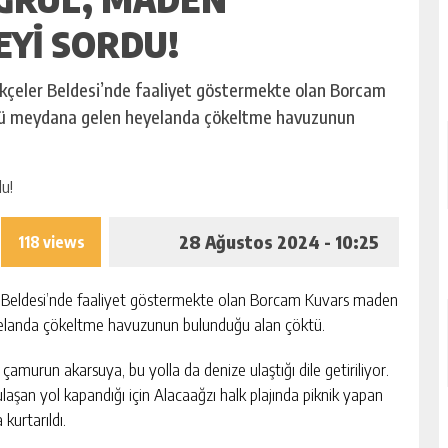
YI SORDU!
Gökçeler Beldesi’nde faaliyet göstermekte olan Borcam
ü meydana gelen heyelanda çökeltme havuzunun
28 Ağustos 2024 - 10:25
118 views
er Beldesi’nde faaliyet göstermekte olan Borcam Kuvars maden
elanda çökeltme havuzunun bulunduğu alan çöktü.
çamurun akarsuya, bu yolla da denize ulaştığı dile getiriliyor.
şan yol kapandığı için Alacaağzı halk plajında piknik yapan
kurtarıldı.