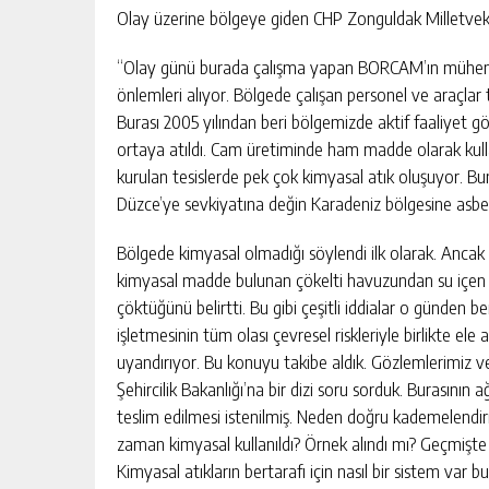
Olay üzerine bölgeye giden CHP Zonguldak Milletvekil
“Olay günü burada çalışma yapan BORCAM’ın mühendi
önlemleri alıyor. Bölgede çalışan personel ve araçlar 
Burası 2005 yılından beri bölgemizde aktif faaliyet gös
ortaya atıldı. Cam üretiminde ham madde olarak kulla
kurulan tesislerde pek çok kimyasal atık oluşuyor. B
Düzce’ye sevkiyatına değin Karadeniz bölgesine asbest
Bölgede kimyasal olmadığı söylendi ilk olarak. Ancak b
DEVREK’TE SAĞLIK HIZMETLERI
kimyasal madde bulunan çökelti havuzundan su içen c
MASAYA YATIRILDI
çöktüğünü belirtti. Bu gibi çeşitli iddialar o günden 
GÜNLÜK HABER AKIŞI
işletmesinin tüm olası çevresel riskleriyle birlikte ele 
uyandırıyor. Bu konuyu takibe aldık. Gözlemlerimiz ve 
Şehircilik Bakanlığı’na bir dizi soru sorduk. Burasını
teslim edilmesi istenilmiş. Neden doğru kademelend
zaman kimyasal kullanıldı? Örnek alındı mı? Geçmişte 
Kimyasal atıkların bertarafı için nasıl bir sistem va