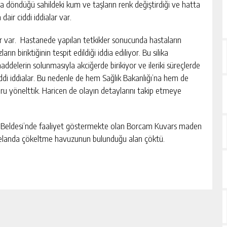
a döndüğü sahildeki kum ve taşların renk değiştirdiği ve hatta
dair ciddi iddialar var.
 var. Hastanede yapılan tetkikler sonucunda hastaların
arın biriktiğinin tespit edildiği iddia ediliyor. Bu silika
maddelerin solunmasıyla akciğerde birikiyor ve ileriki süreçlerde
iddi iddialar. Bu nedenle de hem Sağlık Bakanlığı’na hem de
 soru yönelttik. Haricen de olayın detaylarını takip etmeye
er Beldesi’nde faaliyet göstermekte olan Borcam Kuvars maden
elanda çökeltme havuzunun bulunduğu alan çöktü.