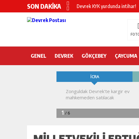
SON DAKİKA
Devrek KYK yurdunda intihar!
DEVREK’TE OTEL ODASINDA 
CHP’nin yeni genel başkanı Öz
FOTO
DEVREK BELEDİYESPOR’DA ŞOK
GENEL
DEVREK
DEVREK’TE YANGIN PANİĞİ
GÖKÇEBEY
ÇAYCUMA
KURA İÇİN 2 BAKAN ZONGULD
Devrek Engelsiz Yaşam Merkezi
DEVREK ÇATAKLI’YA TEŞEKKÜ
TTK’DA GÖÇÜK! ÇOK SAYIDA İ
MILLETVEKILI ERT