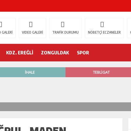
ŞOK ÖLÜM
gür Özel
 GALERİ
VIDEO GALERİ
TRAFİK DURUMU
NÖBETÇİ ECZANELER
 İSTİFA!
KDZ. EREĞLİ
ZONGULDAK
SPOR
AK’A GELİYOR!
’nde neler oluyor?
R ETTİ
ŞÇİ GÖÇÜK ALTINDA!
UĞRUL, MADEN