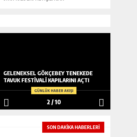
GELENEKSEL GÖKÇEBEY TENEKEDE
VATANDA
TAVUK FESTIVALI KAPILARINI AÇTI
YARDIM
GÜNLÜK HABER AKIŞI
2
/
10
SON DAKİKA HABERLERİ