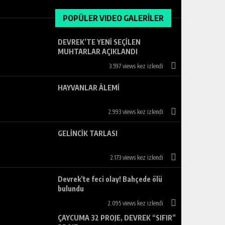
POPÜLER VIDEO GALERİLER
DEVREK’TE YENİ SEÇİLEN
MUHTARLAR AÇIKLANDI
3.597 views kez izlendi
HAYVANLAR ÂLEMİ
2.993 views kez izlendi
GELİNCİK TARLASI
2.173 views kez izlendi
Devrek’te feci olay! Bahçede ölü
bulundu
2.095 views kez izlendi
ÇAYCUMA 32 PROJE, DEVREK “SIFIR”