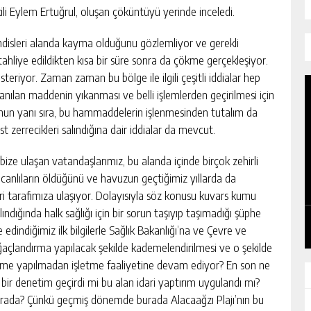
i Eylem Ertuğrul, oluşan çöküntüyü yerinde inceledi.
sleri alanda kayma olduğunu gözlemliyor ve gerekli
tahliye edildikten kısa bir süre sonra da çökme gerçekleşiyor.
teriyor. Zaman zaman bu bölge ile ilgili çeşitli iddialar hep
nılan maddenin yıkanması ve belli işlemlerden geçirilmesi için
unun yanı sıra, bu hammaddelerin işlenmesinden tutalım da
 zerrecikleri salındığına dair iddialar da mevcut.
ize ulaşan vatandaşlarımız, bu alanda içinde birçok zehirli
KADIN KOOPERATİFLERİ VE
anlıların öldüğünü ve havuzun geçtiğimiz yıllarda da
GİRİŞİMCİLER ZTSO’DA BİR ARAYA
beri tarafımıza ulaşıyor. Dolayısıyla söz konusu kuvars kumu
GELDİ
GÜNLÜK HABER AKIŞI
alındığında halk sağlığı için bir sorun taşıyıp taşımadığı şüphe
edindiğimiz ilk bilgilerle Sağlık Bakanlığı’na ve Çevre ve
n ağaçlandırma yapılacak şekilde kademelendirilmesi ve o şekilde
irme yapılmadan işletme faaliyetine devam ediyor? En son ne
bir denetim geçirdi mi bu alan idari yaptırım uygulandı mı?
r burada? Çünkü geçmiş dönemde burada Alacaağzı Plajı’nın bu