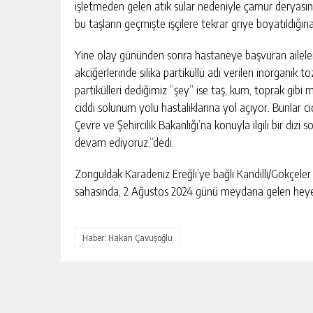
işletmeden gelen atık sular nedeniyle çamur deryasın
bu taşların geçmişte işçilere tekrar griye boyatıldığına 
Yine olay gününden sonra hastaneye başvuran aileler
akciğerlerinde silika partiküllü adı verilen inorganik tozl
partikülleri dediğimiz “şey” ise taş, kum, toprak gibi 
ciddi solunum yolu hastalıklarına yol açıyor. Bunlar c
Çevre ve Şehircilik Bakanlığı’na konuyla ilgili bir dizi
devam ediyoruz.”dedi.
Zonguldak Karadeniz Ereğli’ye bağlı Kandilli/Gökçel
sahasında, 2 Ağustos 2024 günü meydana gelen hey
Haber: Hakan Çavuşoğlu