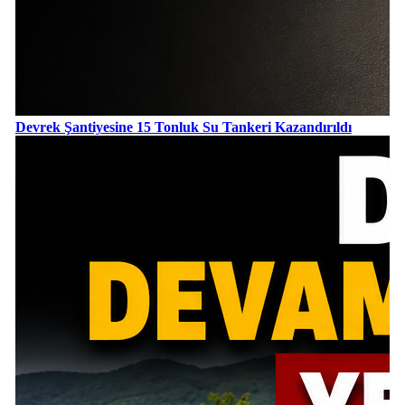
Devrek Şantiyesine 15 Tonluk Su Tankeri Kazandırıldı