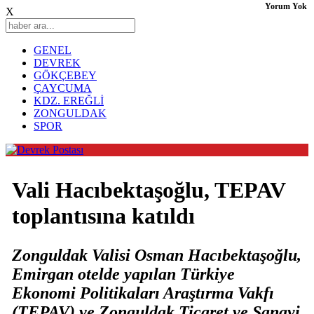
Yorum Yok
X
GENEL
DEVREK
GÖKÇEBEY
ÇAYCUMA
KDZ. EREĞLİ
ZONGULDAK
SPOR
Vali Hacıbektaşoğlu, TEPAV
toplantısına katıldı
Zonguldak Valisi Osman Hacıbektaşoğlu,
Emirgan otelde yapılan Türkiye
Ekonomi Politikaları Araştırma Vakfı
(TEPAV) ve Zonguldak Ticaret ve Sanayi