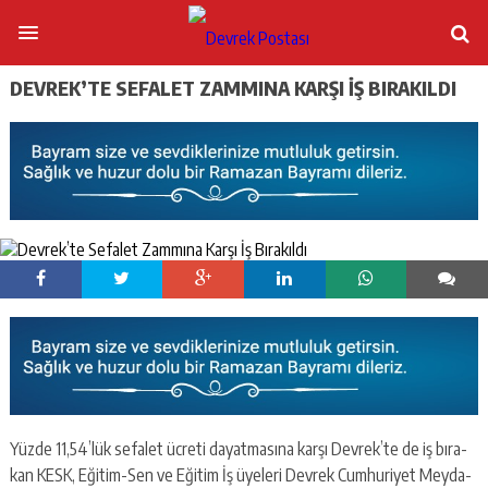
DEVREK’TE SEFALET ZAMMINA KARŞI İŞ BIRAKILDI
Yüzde 11,54’lük se­fa­let üc­re­ti da­yat­ma­sı­na karşı Devrek’te de iş bı­ra­
kan KESK, Eğitim-Sen ve Eğitim İş üye­le­ri Devrek Cum­hu­ri­yet Mey­da­