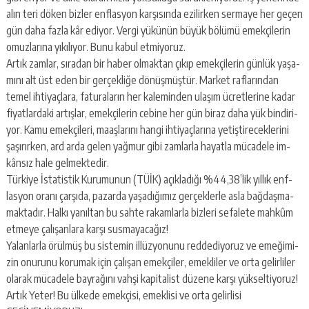
alın teri döken biz­ler enf­las­yon kar­şı­sın­da ezi­lir­ken ser­ma­ye her geçen
gün daha fazla kâr edi­yor. Vergi yü­kü­nün büyük bö­lü­mü emek­çi­le­rin
omuz­la­rı­na yı­kı­lı­yor. Bunu kabul et­mi­yo­ruz.
Artık zam­lar, sı­ra­dan bir haber ol­mak­tan çıkıp emek­çi­le­rin gün­lük ya­şa­
mı­nı alt üst eden bir ger­çek­li­ğe dö­nüş­müş­tür. Mar­ket raf­la­rın­dan
temel ih­ti­yaç­la­ra, fa­tu­ra­la­rın her ka­le­min­den ula­şım üc­ret­le­ri­ne kadar
fi­yat­lar­da­ki ar­tış­lar, emek­çi­le­rin ce­bi­ne her gün biraz daha yük bin­di­ri­
yor. Kamu emek­çi­le­ri, ma­aş­la­rı­nı hangi ih­ti­yaç­la­rı­na ye­tiş­ti­re­cek­le­ri­ni
şa­şı­rır­ken, ard arda gelen yağ­mur gibi zam­lar­la ha­yat­la mü­ca­de­le im­
kân­sız hale gel­mek­te­dir.
Tür­ki­ye İsta­tis­tik Ku­ru­mu­nun (TÜİK) açık­la­dı­ğı %44,38’lik yıl­lık enf­
las­yon oranı çar­şı­da, pa­zar­da ya­şa­dı­ğı­mız ger­çek­ler­le asla bağ­daş­ma­
mak­ta­dır. Halkı ya­nıl­tan bu sahte ra­kam­lar­la biz­le­ri se­fa­le­te mah­kûm
et­me­ye ça­lı­şan­la­ra karşı sus­ma­ya­ca­ğız!
Ya­lan­lar­la örül­müş bu sis­te­min il­lüz­yo­nu­nu red­de­di­yo­ruz ve eme­ği­mi­
zin onu­ru­nu ko­ru­mak için ça­lı­şan emek­çi­ler, emek­li­ler ve orta ge­lir­li­ler
ola­rak mü­ca­de­le bay­ra­ğı­nı vahşi ka­pi­ta­list dü­ze­ne karşı yük­sel­ti­yo­ruz!
Artık Yeter! Bu ül­ke­de emek­çi­si, emek­li­si ve orta ge­lir­li­si