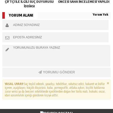
ÇİFTÇİ İLE İLGİLİ SUÇ DUYURUSU
ÖNCESI SAHA İNCELEMESI YAPILDI
İDDİASI
Yorum Yok
YORUM ALANI
YORUMU GÖNDER
YASAL UYARI!
Suç teşkil edecek, yasadışı, tehditkar, rahatsız edici, hakaret ve küfür
içeren, aşağılayıcı, küçük düşürücü, kaba, pornografik, ahlaka aykırı, kişilik haklarına
zarar verici ya da benzeri niteliklerde içeriklerden doğan her türlü mali, hukuki, cezai,
idari sorumluluk içeriği gönderen kişiye aittir.