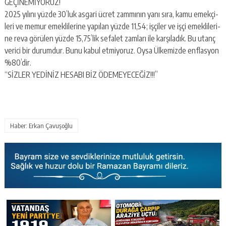
GEÇİNEMİYORUZ!
2025 yı­lı­nı yüzde 30’luk as­ga­ri ücret zam­mı­nın yanı sıra, kamu emek­çi­
le­ri ve memur emek­li­le­ri­ne ya­pı­lan yüzde 11,54; iş­çi­ler ve işçi emek­li­le­ri­
ne reva gö­rü­len yüzde 15,75’lik se­fa­let zam­la­rı ile kar­şı­la­dık. Bu utanç
ve­ri­ci bir du­rum­dur. Bunu kabul et­mi­yo­ruz. Oysa Ül­ke­miz­de enf­las­yon
%80’dir.
“SİZLER YEDİNİZ HE­SA­BI BİZ ÖDE­ME­YE­CEĞİZ!!!”
Haber: Erkan Çavuşoğlu