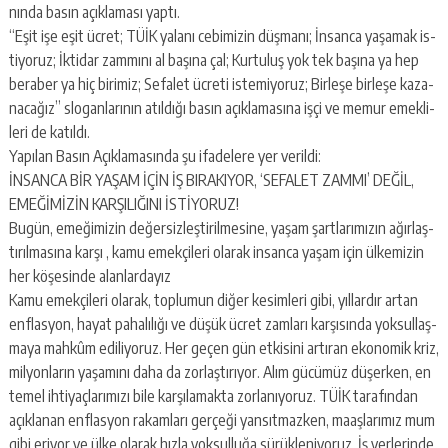
nın­da basın açık­la­ma­sı yaptı.
“Eşit işe eşit ücret; TÜİK ya­la­nı ce­bi­mi­zin düş­ma­nı; İnsan­ca ya­şa­mak is­
ti­yo­ruz; İkti­dar zam­mı­nı al ba­şı­na çal; Kur­tu­luş yok tek ba­şı­na ya hep
be­ra­ber ya hiç bi­ri­miz; Se­fa­let üc­re­ti is­te­mi­yo­ruz; Bir­le­şe bir­le­şe ka­za­
na­ca­ğız” slo­gan­la­rı­nın atıl­dı­ğı basın açık­la­ma­sı­na işçi ve memur emek­li­
le­ri de ka­tıl­dı.
Yapılan Basın Açıklamasında şu ifadelere yer verildi:
İNSAN­CA BİR YAŞAM İÇİN İŞ BI­RA­KI­YOR, ‘SE­FA­LET ZAMMI’ DEĞİL,
EMEĞİMİZİN KAR­ŞI­LI­ĞI­NI İSTİYORUZ!
Bugün, eme­ği­mi­zin de­ğer­siz­leş­ti­ril­me­si­ne, yaşam şart­la­rı­mı­zın ağır­laş­
tı­rıl­ma­sı­na karşı , kamu emek­çi­le­ri ola­rak in­san­ca yaşam için ül­ke­mi­zin
her kö­şe­sin­de alan­lar­da­yız
Kamu emek­çi­le­ri ola­rak, top­lu­mun diğer ke­sim­le­ri gibi, yıl­lar­dır artan
enf­las­yon, hayat pa­ha­lı­lı­ğı ve düşük ücret zam­la­rı kar­şı­sın­da yok­sul­laş­
ma­ya mah­kûm edi­li­yo­ruz. Her geçen gün et­ki­si­ni ar­tı­ran eko­no­mik kriz,
mil­yon­la­rın ya­şa­mı­nı daha da zor­laş­tı­rı­yor. Alım gü­cü­müz dü­şer­ken, en
temel ih­ti­yaç­la­rı­mı­zı bile kar­şı­la­mak­ta zor­la­nı­yo­ruz. TÜİK ta­ra­fın­dan
açık­la­nan enf­las­yon ra­kam­la­rı ger­çe­ği yan­sıt­maz­ken, ma­aş­la­rı­mız mum
gibi eri­yor ve ülke ola­rak hızla yok­sul­lu­ğa sü­rük­le­ni­yo­ruz. İş yer­le­rin­de