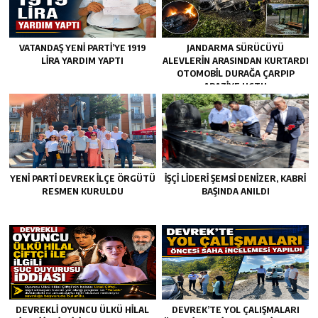
VATANDAŞ YENİ PARTİ’YE 1919
JANDARMA SÜRÜCÜYÜ
LİRA YARDIM YAPTI
ALEVLERIN ARASINDAN KURTARDI
OTOMOBIL DURAĞA ÇARPIP
ARAZIYE UÇTU
YENİ PARTİ DEVREK İLÇE ÖRGÜTÜ
İŞÇİ LİDERİ ŞEMSİ DENİZER, KABRİ
RESMEN KURULDU
BAŞINDA ANILDI
DEVREKLİ OYUNCU ÜLKÜ HİLAL
DEVREK’TE YOL ÇALIŞMALARI