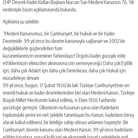
CHP Devrek Kadın Kolları Başkanı Nurcan Sarı Medeni Kanunun 76. Yılı
nedeniyle basın açıklamasında bulundu.
Açıklama şu şekilde:
“Medeni Kanunumuz, bir Cumhuriyet, bir hukuk ve bir Kadın
Devrimidir. 99 yıl önce bu devrim kanunuyla sağlanan ve 2002’de
değişikliklerle güçlendirilen tüm
kazanımlanmizin öneminin farkındayız! Örgütü kadın gücüyle elde
ettiklerimizin elimizden alınmasına izin vermeyeceğiz Daha çok Eşitlik
için, daha çok Adalet için daha çok Demokrasi, daha çok Hukuk için
mücadeleye devam
99 yıl önce, bugün, 17 Şubat 1926’da laik Türkiye Cumhuriyetinin en
önemli hukuk ve kadın devrimlerinden biri olan Medeni Kanun, Türkiye
Büyük Millet Meclisinde kabul edilmiş, 4 Ekim 1926 tarihinde
yürürlüğe girmiştir. Ülkemizin nüfusunun yansı olan Kadınların
toplumdaki yerini en net şekilde tanımlayan bu Kanun, kadınların birey
olarak kabul edilmesi, bir kimliğe sahip olması anlamını taşımıştır. Bir
Cumhuriyet devrim kanunu olan Medeni Kanun, 99 yıl önce kadınların
eğitim hayatına, sosyal kültürel ve ekonomik hayata erkeklerle eşit