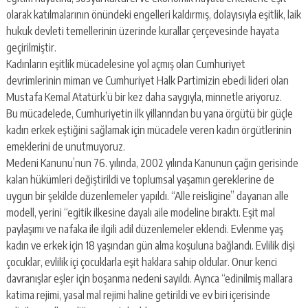
olarak katılmalarının önündeki engelleri kaldırmış, dolayısıyla eşitlik, laik
hukuk devleti temellerinin üzerinde kurallar çerçevesinde hayata
geçirilmiştir.
Kadınların eşitlik mücadelesine yol açmış olan Cumhuriyet
devrimlerinin miman ve Cumhuriyet Halk Partimizin ebedi lideri olan
Mustafa Kemal Atatürk’ü bir kez daha saygıyla, minnetle ariyoruz.
Bu mücadelede, Cumhuriyetin ilk yillanndan bu yana örgütü bir güçle
kadın erkek eştiğini sağlamak için mücadele veren kadın örgütlerinin
emeklerini de unutmuyoruz.
Medeni Kanunu’nun 76. yılında, 2002 yılında Kanunun çağın gerisinde
kalan hükümleri değiştirildi ve toplumsal yaşamın gereklerine de
uygun bir şekilde düzenlemeler yapıldı. “Alle reisligine” dayanan alle
modell, yerini “egitik ilkesine dayalı aile modeline bıraktı. Eşit mal
paylaşımı ve nafaka ile ilgili adil düzenlemeler eklendi. Evlenme yaş
kadın ve erkek için 18 yaşından gün alma koşuluna bağlandı. Evlilik dişi
çocuklar, evlilik içi çocuklarla eşit haklara sahip oldular. Onur kenci
davranışlar eşler için boşanma nedeni sayıldı. Aynca “edinilmiş mallara
katima rejimi, yasal mal rejimi haline getirildi ve ev biri içerisinde