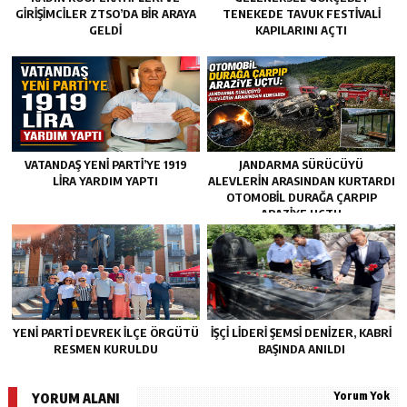
GİRİŞİMCİLER ZTSO’DA BİR ARAYA
TENEKEDE TAVUK FESTIVALI
GELDİ
KAPILARINI AÇTI
VATANDAŞ YENİ PARTİ’YE 1919
JANDARMA SÜRÜCÜYÜ
LİRA YARDIM YAPTI
ALEVLERIN ARASINDAN KURTARDI
OTOMOBIL DURAĞA ÇARPIP
ARAZIYE UÇTU
YENİ PARTİ DEVREK İLÇE ÖRGÜTÜ
İŞÇİ LİDERİ ŞEMSİ DENİZER, KABRİ
RESMEN KURULDU
BAŞINDA ANILDI
Yorum Yok
YORUM ALANI