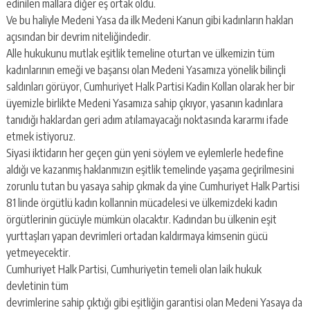
edinilen mallara diğer eş ortak oldu.
Ve bu haliyle Medeni Yasa da ilk Medeni Kanun gibi kadınların haklan
açısından bir devrim niteliğindedir.
Alle hukukunu mutlak eşitlik temeline oturtan ve ülkemizin tüm
kadınlarının emeği ve başansı olan Medeni Yasamıza yönelik bilinçli
saldınları görüyor, Cumhuriyet Halk Partisi Kadin Kollan olarak her bir
üyemizle birlikte Medeni Yasamıza sahip çıkıyor, yasanın kadınlara
tanıdığı haklardan geri adım atılamayacağı noktasında kararmı ifade
etmek istiyoruz.
Siyasi iktidarın her geçen gün yeni söylem ve eylemlerle hedefine
aldığı ve kazanmış haklanmızın eşitlik temelinde yaşama geçirilmesini
zorunlu tutan bu yasaya sahip çıkmak da yine Cumhuriyet Halk Partisi
81 linde örgütlü kadın kollannin mücadelesi ve ülkemizdeki kadın
örgütlerinin gücüyle mümkün olacaktır. Kadından bu ülkenin eşit
yurttaşları yapan devrimleri ortadan kaldırmaya kimsenin gücü
yetmeyecektir.
Cumhuriyet Halk Partisi, Cumhuriyetin temeli olan laik hukuk
devletinin tüm
devrimlerine sahip çıktığı gibi eşitliğin garantisi olan Medeni Yasaya da