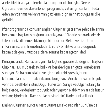
aileleri ile bir araya gelerek iftar programında buluştu. Devrek
Öğretmenevi’nde düzenlenen programda, vatan için canlarını feda
eden şehitlerimiz ve kahraman gazilerimiz için minnet duyguları dile
getirildi.
İftar programında konuşan Başkan Ulupınar, gaziler ve şehit ailelerinin
her zaman baş tacı olduğunu vurgulayarak, “Sizlerle bir arada olmak,
taleplerinizi dinlemek bizim için bir onurdur. Belediyemizin tüm
imkanları sizlerin hizmetindedir. En ufak bir ihtiyacınız olduğunda,
kapımız da gönlümüz de sizlere sonuna kadar açıktır” dedi.
Konuşmasında, Ramazan ayının birleştirici gücüne de değinen Başkan
Ulupınar, “Bu mübarek ay, birlik ve beraberliğin en güzel örneklerini
sunuyor. Sofralarımızda huzur içinde oturabiliyorsak, bunu
kahramanlarımızın fedakarlıklarına borçluyuz. Ancak dünyanın birçok
yerinde, özellikle Filistin, Doğu Türkistan, Suriye ve Afganistan gibi
bölgelerde, kardeşlerimiz büyük acılar yaşıyor. Rabbim onlara da huzur
ve barış içinde nice Ramazanlar nasip etsin” ifadelerini kullandı.
Başkan Ulupınar, ayrıca 8 Mart Dünya Emekçi Kadınlar Günü’ne de