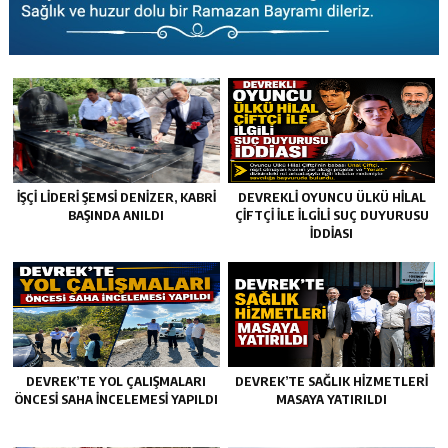
İŞÇİ LİDERİ ŞEMSİ DENİZER, KABRİ
DEVREKLİ OYUNCU ÜLKÜ HİLAL
BAŞINDA ANILDI
ÇİFTÇİ İLE İLGİLİ SUÇ DUYURUSU
İDDİASI
DEVREK’TE YOL ÇALIŞMALARI
DEVREK’TE SAĞLIK HIZMETLERI
ÖNCESI SAHA İNCELEMESI YAPILDI
MASAYA YATIRILDI