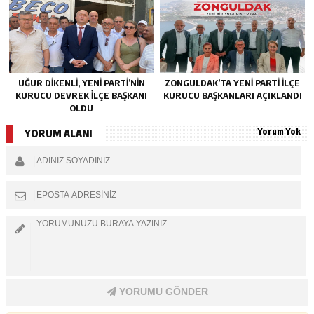
UĞUR DİKENLİ, YENİ PARTİ’NİN
ZONGULDAK’TA YENI PARTI İLÇE
KURUCU DEVREK İLÇE BAŞKANI
KURUCU BAŞKANLARI AÇIKLANDI
OLDU
Yorum Yok
YORUM ALANI
YORUMU GÖNDER