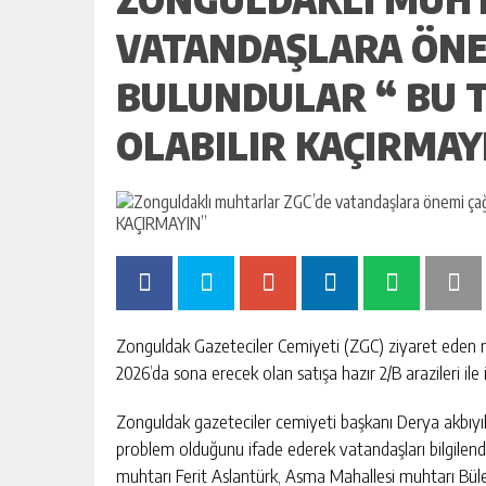
VATANDAŞLARA ÖNE
BULUNDULAR “ BU T
OLABILIR KAÇIRMAY
Zonguldak Gazeteciler Cemiyeti (ZGC) ziyaret eden mu
2026’da sona erecek olan satışa hazır 2/B arazileri ile 
Zonguldak gazeteciler cemiyeti başkanı Derya akbıyık
problem olduğunu ifade ederek vatandaşları bilgilend
muhtarı Ferit Aslantürk, Asma Mahallesi muhtarı Bül