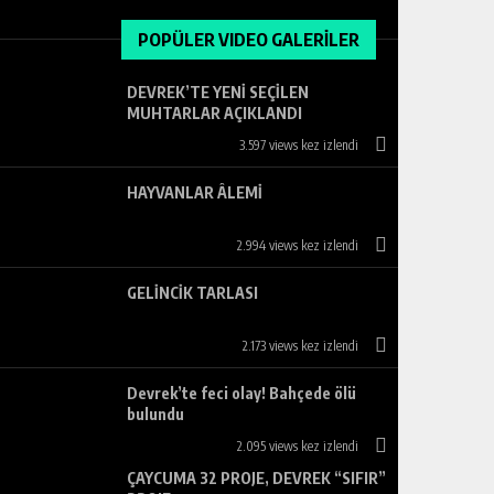
POPÜLER VIDEO GALERİLER
DEVREK’TE YENİ SEÇİLEN
MUHTARLAR AÇIKLANDI
3.597 views kez izlendi
HAYVANLAR ÂLEMİ
2.994 views kez izlendi
GELİNCİK TARLASI
2.173 views kez izlendi
Devrek’te feci olay! Bahçede ölü
bulundu
2.095 views kez izlendi
ÇAYCUMA 32 PROJE, DEVREK “SIFIR”