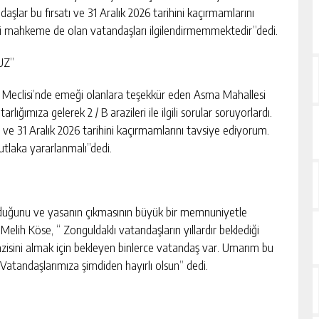
daşlar bu fırsatı ve 31 Aralık 2026 tarihini kaçırmamlarını
si mahkeme de olan vatandaşları ilgilendirmemmektedir”dedi.
UZ”
illet Meclisi’nde emeği olanlara teşekkür eden Asma Mahallesi
ığımıza gelerek 2 / B arazileri ile ilgili sorular soruyorlardı.
 ve 31 Aralık 2026 tarihini kaçırmamlarını tavsiye ediyorum.
tlaka yararlanmalı”dedi.
lduğunu ve yasanın çıkmasının büyük bir memnuniyetle
Melih Köse, “ Zonguldaklı vatandaşların yıllardır beklediği
razisini almak için bekleyen binlerce vatandaş var. Umarım bu
. Vatandaşlarımıza şimdiden hayırlı olsun” dedi.