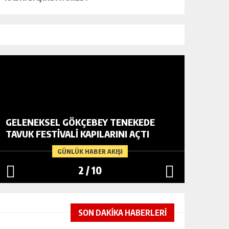
GELENEKSEL GÖKÇEBEY TENEKEDE
VATANDA
TAVUK FESTIVALI KAPILARINI AÇTI
YARDIM
GÜNLÜK HABER AKIŞI
2
/
10
SON DAKİKA HABERLERİ