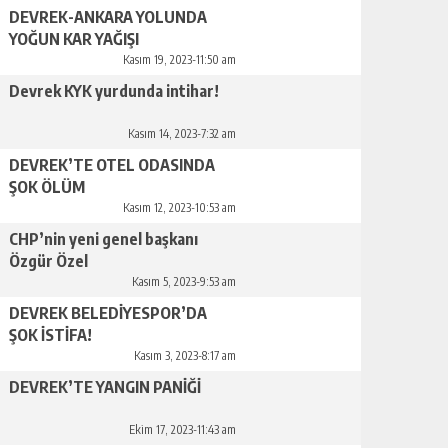
DEVREK-ANKARA YOLUNDA
YOĞUN KAR YAĞIŞI
Kasım 19, 2023-11:50 am
Devrek KYK yurdunda intihar!
Kasım 14, 2023-7:32 am
DEVREK’TE OTEL ODASINDA
ŞOK ÖLÜM
Kasım 12, 2023-10:53 am
CHP’nin yeni genel başkanı
Özgür Özel
Kasım 5, 2023-9:53 am
DEVREK BELEDİYESPOR’DA
ŞOK İSTİFA!
Kasım 3, 2023-8:17 am
DEVREK’TE YANGIN PANİĞİ
Ekim 17, 2023-11:43 am