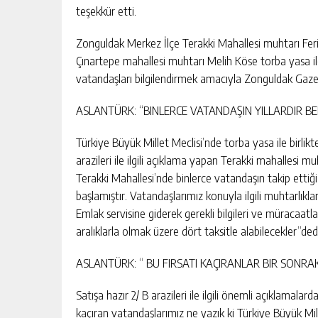
teşekkür etti.
Zonguldak Merkez İlçe Terakki Mahallesi muhtarı Fer
Çınartepe mahallesi muhtarı Melih Köse torba yasa ile 
vatandaşları bilgilendirmek amacıyla Zonguldak Gazet
ASLANTÜRK: “BINLERCE VATANDAŞIN YILLARDIR BEK
Türkiye Büyük Millet Meclisi’nde torba yasa ile birlikt
arazileri ile ilgili açıklama yapan Terakki mahallesi m
DEVREK’TE SAĞLIK HIZMETLERI
Terakki Mahallesi’nde binlerce vatandaşın takip ettiği v
MASAYA YATIRILDI
başlamıştır. Vatandaşlarımız konuyla ilgili muhtarlıklar
Emlak servisine giderek gerekli bilgileri ve müracaatlar
GÜNLÜK HABER AKIŞI
aralıklarla olmak üzere dört taksitle alabilecekler”dedi
ASLANTÜRK: “ BU FIRSATI KAÇIRANLAR BIR SONRA
Satışa hazır 2/ B arazileri ile ilgili önemli açıklamala
kaçıran vatandaşlarımız ne yazık ki Türkiye Büyük Mil