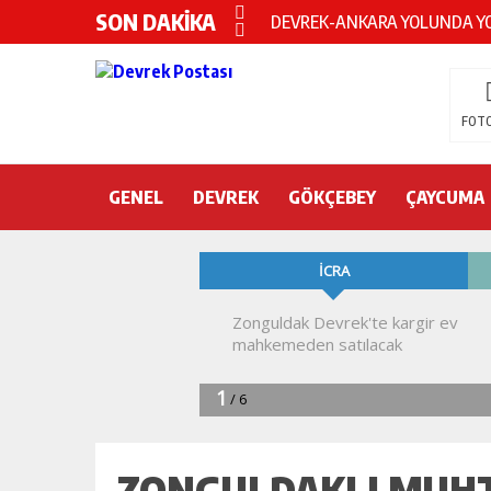
SON DAKİKA
Devrek KYK yurdunda intihar!
DEVREK’TE OTEL ODASINDA 
CHP’nin yeni genel başkanı Öz
FOTO
DEVREK BELEDİYESPOR’DA ŞOK
GENEL
DEVREK
DEVREK’TE YANGIN PANİĞİ
GÖKÇEBEY
ÇAYCUMA
KURA İÇİN 2 BAKAN ZONGULD
Devrek Engelsiz Yaşam Merkezi
DEVREK ÇATAKLI’YA TEŞEKKÜ
TTK’DA GÖÇÜK! ÇOK SAYIDA İ
ZONGULDAKLI MUHT