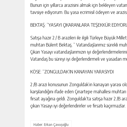
Bunun için yıllarca arazisini almak için bekleyen vatan
tavsiye ediyorum. Bu yasa ecrimisil ödeyen ve arazi
BEKTAŞ: “YASAYI ÇIKARANLARA TEŞEKKÜR EDIYOR
Satışa hazır 2 / B arazileri ile ilgili Türkiye Büyük M
muhtarı Bülent Bektaş, “ Vatandaşlarımız sürekli muhtarl
Çıkan Yasayı vatandaşlarımızın iyi değerlendirmelerini
Vatandaş bu süreyi iyi değerlendirmeli ve yasadan mu
KÖSE: “ZONGULDAK‘IN KANAYAN YARASIYDI
2 /B arazi konusunun Zonguldak’ın kanayan yarası o
karşılandığını ifade eden Çınartepe mahallesi muhtarı 
fırsat ayağına geldi. Zonguldak‘ta satışa hazır 2 /B a
çıkan Yasayı iyi değerlendirirler ve fırsatı kaçırmazlar
Haber: Erkan Çavuşoğlu