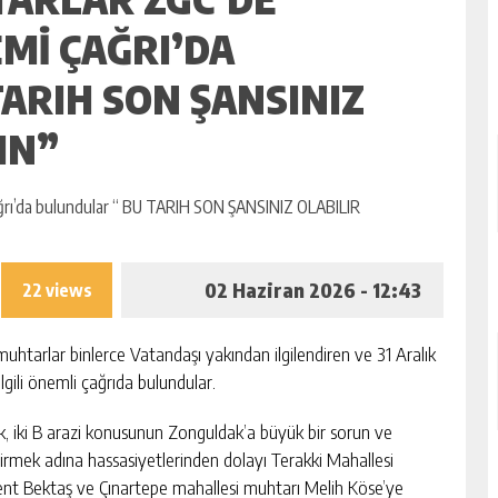
MI ÇAĞRI’DA
ARIH SON ŞANSINIZ
IN”
02 Haziran 2026 - 12:43
22 views
htarlar binlerce Vatandaşı yakından ilgilendiren ve 31 Aralık
ilgili önemli çağrıda bulundular.
, iki B arazi konusunun Zonguldak’a büyük bir sorun ve
irmek adına hassasiyetlerinden dolayı Terakki Mahallesi
ent Bektaş ve Çınartepe mahallesi muhtarı Melih Köse’ye