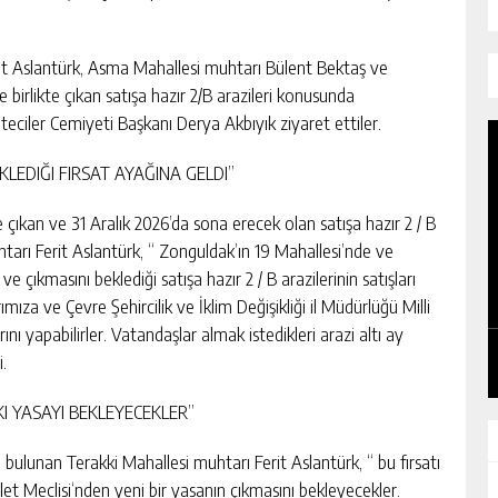
it Aslantürk, Asma Mahallesi muhtarı Bülent Bektaş ve
birlikte çıkan satışa hazır 2/B arazileri konusunda
eciler Cemiyeti Başkanı Derya Akbıyık ziyaret ettiler.
LEDIĞI FIRSAT AYAĞINA GELDI”
e çıkan ve 31 Aralık 2026’da sona erecek olan satışa hazır 2 / B
uhtarı Ferit Aslantürk, “ Zonguldak’ın 19 Mahallesi’nde ve
KADIN KOOPERATİFLERİ VE
e çıkmasını beklediği satışa hazır 2 / B arazilerinin satışları
GİRİŞİMCİLER ZTSO’DA BİR ARAYA
ımıza ve Çevre Şehircilik ve İklim Değişikliği il Müdürlüğü Milli
GELDİ
ını yapabilirler. Vatandaşlar almak istedikleri arazi altı ay
GÜNLÜK HABER AKIŞI
.
KI YASAYI BEKLEYECEKLER”
rda bulunan Terakki Mahallesi muhtarı Ferit Aslantürk, “ bu fırsatı
let Meclisi‘nden yeni bir yasanın çıkmasını bekleyecekler.