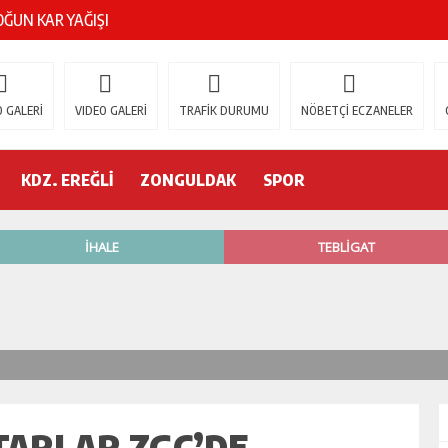
ŞOK ÖLÜM
gür Özel
 GALERİ
VIDEO GALERİ
TRAFİK DURUMU
NÖBETÇİ ECZANELER
 İSTİFA!
KDZ. EREĞLİ
ZONGULDAK
SPOR
AK’A GELİYOR!
’nde neler oluyor?
R ETTİ
ŞÇİ GÖÇÜK ALTINDA!
ARLAR ZGC’DE