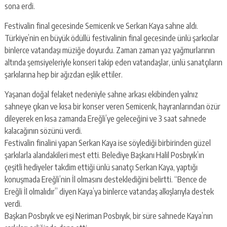
sona erdi.
Festivalin final gecesinde Semicenk ve Serkan Kaya sahne aldı.
Türkiye’nin en büyük ödüllü festivalinin final gecesinde ünlü şarkıcılar
binlerce vatandaşı müziğe doyurdu. Zaman zaman yaz yağmurlarının
altında şemsiyeleriyle konseri takip eden vatandaşlar, ünlü sanatçıların
şarkılarına hep bir ağızdan eşlik ettiler.
Yaşanan doğal felaket nedeniyle sahne arkası ekibinden yalnız
sahneye çıkan ve kısa bir konser veren Semicenk, hayranlarından özür
dileyerek en kısa zamanda Ereğli’ye geleceğini ve 3 saat sahnede
kalacağının sözünü verdi.
Festivalin finalini yapan Serkan Kaya ise söylediği birbirinden güzel
şarkılarla alandakileri mest etti. Belediye Başkanı Halil Posbıyık’ın
çeşitli hediyeler takdim ettiği ünlü sanatçı Serkan Kaya, yaptığı
konuşmada Ereğli’nin İl olmasını desteklediğini belirtti. “Bence de
Ereğli İl olmalıdır” diyen Kaya’ya binlerce vatandaş alkışlarıyla destek
verdi.
Başkan Posbıyık ve eşi Neriman Posbıyık, bir süre sahnede Kaya’nın